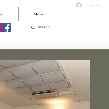
Anmelden
ga
More