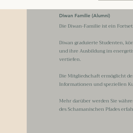
Diwan Familie (Alumni)
Die Diwan-Familie ist ein Forts
Diwan graduierte Studenten, kö
und ihre Ausbildung im energet
vertiefen.
Die Mitgliedschaft ermöglicht d
Informationen und speziellen K
Mehr darüber werden Sie währe
des Schamanischen Pfades erfah