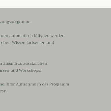
etzungsprogramm.
nnen automatisch Mitglied werden
ischen Wissen fortsetzen und
en Zugang zu zusätzlichen
ursen und Workshops.
nd Ihrer Aufnahme in das Programm
ren.