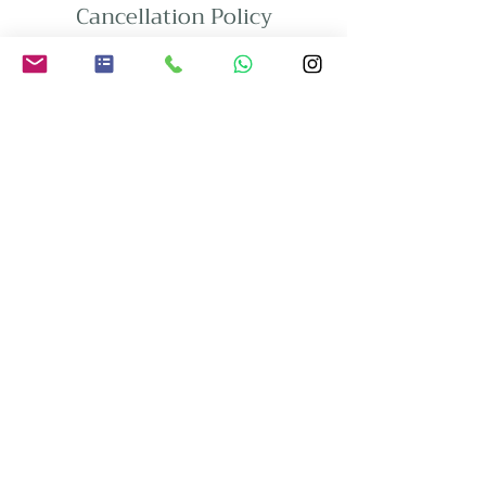
Cancellation Policy
Contact Details
+41793893941
info@diwanbasel.com
Blauenstrasse 61, Basel, Switzerland
Diwan Shaman Spirit Switzerland
/ Basel
Blauenstrasse 61