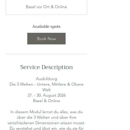
a
Basel vor Ort & Online
r
t
s
2
Available spots
7
A
Book Now
u
g
Service Description
Ausbildung
Die 3 Welten - Untere, Mittlere & Obere
Welt
27. - 30. August 2026
Basel & Online
In diesem Modul lernst du alles, was du
über die 3 Welten und über ihre
verschiedenen Dimensionen wissen musst.
Du verstehst und übst ein, wie du sie für