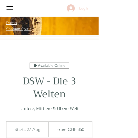
Log In
Diwan
Shaman Spirit
Available Online
DSW - Die 3
Welten
Untere, Mittlere & Obere Welt
From
850
Starts 27 Aug
S
From CHF 850
Schweizer
Franken
t