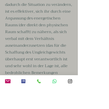
dadurch die Situation zu verändern,
ist es effektiver, sich ihr durch eine
Anpassung des energetischen
Raums (der direkt den physischen
Raum schafft) zu nähern, als sich
verbal mit dem Verhältnis
auseinanderzusetzen (das für die
Schaffung des Ungleichgewichts
überhaupt erst verantwortlich ist
und sehr wohl in der Lage ist, alle
bedrohlichen Bemerkungen
herauszufiltern). Es ist ein sehr
sanfter Weg, ein neues
Gleichgewicht zu schaffen, ohne
Drama oder Schmerz.