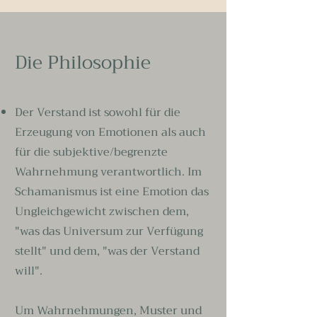
Die Philosophie
Der Verstand ist sowohl für die
Erzeugung von Emotionen als auch
für die subjektive/begrenzte
Wahrnehmung verantwortlich. Im
Schamanismus ist eine Emotion das
Ungleichgewicht zwischen dem,
"was das Universum zur Verfügung
stellt" und dem, "was der Verstand
will".
Um Wahrnehmungen, Muster und