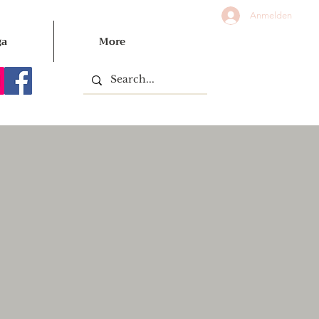
Anmelden
ga
More