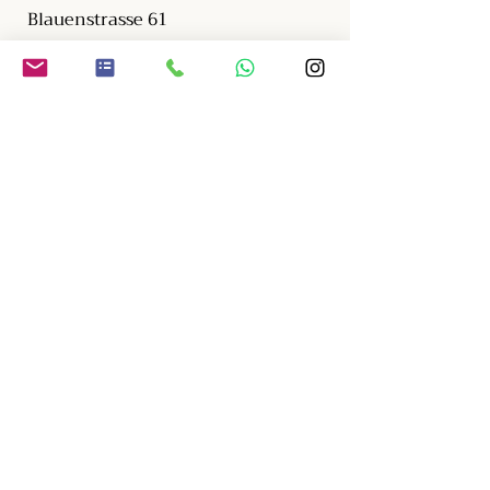
Blauenstrasse 61
4054 Basel
Schweiz
Tel:
+41 (0)79 - 3893941
Mail:
info@diwanshamanspirit.com
Diwan Shaman Spirit ©
Copyright. Alle Rechte
vorbehalten
Datenschutz
Sitemap