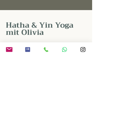
Hatha & Yin Yoga
mit Olivia
Lehrerin: Olivia Haener
Ort: Diwan Basel, Blauenstrasse
61, 4054 Basel
Planung: Hatha Yoga: jeden
Donnerstag 19:15 - 20:30
Yin Yoga: 1x pro Monat
12:00 - 13:00 (auf Anfrage)
Sprache: Deutsch
Preis: CHF 30 pro Klasse (75
min), CHF 300 für ein 10er-Pack
Yoga enthüllte mir rasch die
wohltuenden Effekte auf Körper,
Geist und
Seele. Fasziniert davon